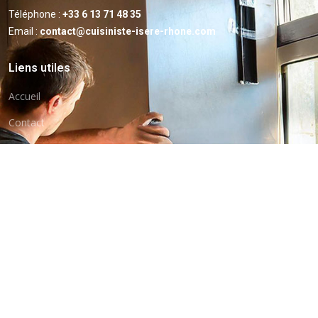
Téléphone :
+33 6 13 71 48 35
Email :
contact@cuisiniste-isere-rhone.com
Liens utiles
Accueil
Contact
Confidentialité
Mentions légales
Nos services
La cuisine
La salle de bains
Le rangement